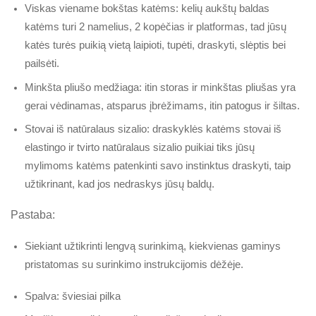
Viskas viename bokštas katėms: kelių aukštų baldas
katėms turi 2 namelius, 2 kopėčias ir platformas, tad jūsų
katės turės puikią vietą laipioti, tupėti, draskyti, slėptis bei
pailsėti.
Minkšta pliušo medžiaga: itin storas ir minkštas pliušas yra
gerai vėdinamas, atsparus įbrėžimams, itin patogus ir šiltas.
Stovai iš natūralaus sizalio: draskyklės katėms stovai iš
elastingo ir tvirto natūralaus sizalio puikiai tiks jūsų
mylimoms katėms patenkinti savo instinktus draskyti, taip
užtikrinant, kad jos nedraskys jūsų baldų.
Pastaba:
Siekiant užtikrinti lengvą surinkimą, kiekvienas gaminys
pristatomas su surinkimo instrukcijomis dėžėje.
Spalva: šviesiai pilka