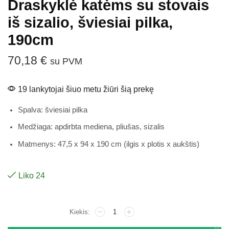
Draskyklė katėms su stovais
iš sizalio, šviesiai pilka,
190cm
70,18
€
su PVM
19 lankytojai šiuo metu žiūri šią prekę
Spalva: šviesiai pilka
Medžiaga: apdirbta mediena, pliušas, sizalis
Matmenys: 47,5 x 94 x 190 cm (ilgis x plotis x aukštis)
Liko 24