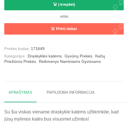
Į krepšelį
ARBA
Pirkti dabar
Prekės kodas:
171649
Kategorijos:
Draskyklės katėms
,
Gyvūnų Prekės
,
Kačių
Priežiūros Prekės
,
Reikmenys Naminiams Gyvūnams
APRAŠYMAS
PAPILDOMA INFORMACIJA
Su šia viskas viename draskykle katėms užtikrinkite, kad
jūsų mylimos katės bus visuomet užimtos!