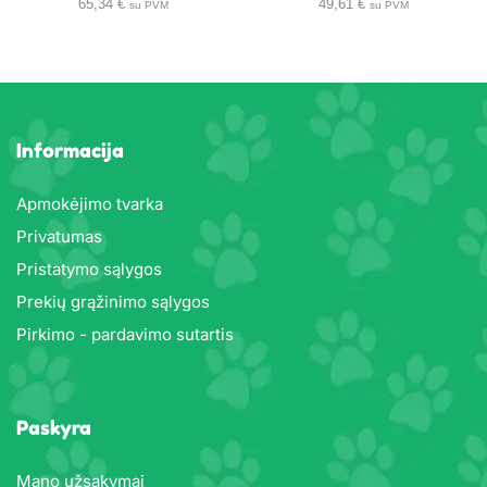
65,34
€
49,61
€
su PVM
su PVM
Informacija
Apmokėjimo tvarka
Privatumas
Pristatymo sąlygos
Prekių grąžinimo sąlygos
Pirkimo - pardavimo sutartis
Paskyra
Mano užsakymai