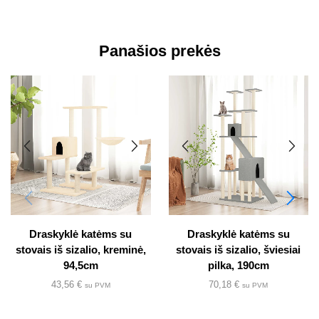
Panašios prekės
Draskyklė katėms su
Draskyklė katėms su
stovais iš sizalio, kreminė,
stovais iš sizalio, šviesiai
94,5cm
pilka, 190cm
43,56
€
70,18
€
su PVM
su PVM