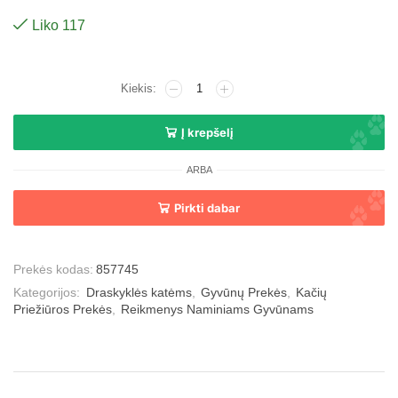
Liko 117
Į krepšelį
ARBA
Pirkti dabar
Prekės kodas:
857745
Kategorijos:
Draskyklės katėms
,
Gyvūnų Prekės
,
Kačių
Priežiūros Prekės
,
Reikmenys Naminiams Gyvūnams