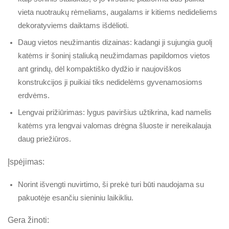
vieta nuotraukų rėmeliams, augalams ir kitiems nedideliems
dekoratyviems daiktams išdėlioti.
Daug vietos neužimantis dizainas: kadangi ji sujungia guolį
katėms ir šoninį staliuką neužimdamas papildomos vietos
ant grindų, dėl kompaktiško dydžio ir naujoviškos
konstrukcijos ji puikiai tiks nedidelėms gyvenamosioms
erdvėms.
Lengvai prižiūrimas: lygus paviršius užtikrina, kad namelis
katėms yra lengvai valomas drėgna šluoste ir nereikalauja
daug priežiūros.
Įspėjimas:
Norint išvengti nuvirtimo, ši prekė turi būti naudojama su
pakuotėje esančiu sieniniu laikikliu.
Gera žinoti: