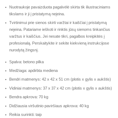
Nuotraukoje pavaizduota pagalvėlė skirta tik iliustraciniams
tikslams ir ji į pristatymą neįeina.
Tvirtinimui prie sienos skirti varžtai ir kaiščiai į pristatymą
neįeina. Patariame ieškoti ir rinktis jūsų sienoms tinkančius
varžtus ir kaiščius. Jei nesate tikri, pagalbos kreipkitės į
profesionalą. Perskaitykite ir sekite kiekvieną instrukcijose
nurodytą žingsnį.
Spalva: betono pilka
Medžiaga: apdirbta mediena
Bendri matmenys: 42 x 42 x 51 cm (plotis x gylis x aukštis)
Vidiniai matmenys: 37 x 37 x 42 cm (plotis x gylis x aukštis)
Bendra apkrova: 70 kg
Didžiausia viršutinio paviršiaus apkrova: 40 kg
Reikia surinkti: taip