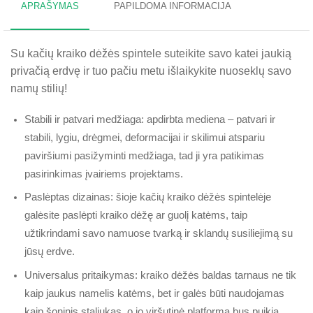
APRAŠYMAS
PAPILDOMA INFORMACIJA
Su kačių kraiko dėžės spintele suteikite savo katei jaukią
privačią erdvę ir tuo pačiu metu išlaikykite nuoseklų savo
namų stilių!
Stabili ir patvari medžiaga: apdirbta mediena – patvari ir
stabili, lygiu, drėgmei, deformacijai ir skilimui atspariu
paviršiumi pasižyminti medžiaga, tad ji yra patikimas
pasirinkimas įvairiems projektams.
Paslėptas dizainas: šioje kačių kraiko dėžės spintelėje
galėsite paslėpti kraiko dėžę ar guolį katėms, taip
užtikrindami savo namuose tvarką ir sklandų susiliejimą su
jūsų erdve.
Universalus pritaikymas: kraiko dėžės baldas tarnaus ne tik
kaip jaukus namelis katėms, bet ir galės būti naudojamas
kaip šoninis staliukas, o jo viršutinė platforma bus puikia