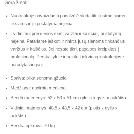
Gera žinoti:
Nuotraukoje pavaizduota pagalvėlė skirta tik iliustraciniams
tikslams ir ji į pristatymą neįeina.
Tvirtinimui prie sienos skirti varžtai ir kaiščiai į pristatymą
neįeina. Patariame ieškoti ir rinktis jūsų sienoms tinkančius
varžtus ir kaiščius. Jei nesate tikri, pagalbos kreipkitės į
profesionalą. Perskaitykite ir sekite kiekvieną instrukcijose
nurodytą žingsnį.
Spalva: pilka sonoma ąžuolo
Medžiaga: apdirbta mediena
Bendri matmenys: 53 x 53 x 51 cm (plotis x gylis x aukštis)
Vidiniai matmenys: 48,5 x 48,5 x 42 cm (plotis x gylis x
aukštis)
Bendra apkrova: 70 kg