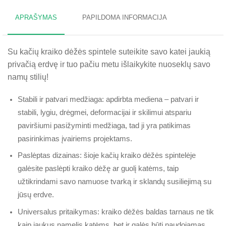
APRAŠYMAS
PAPILDOMA INFORMACIJA
Su kačių kraiko dėžės spintele suteikite savo katei jaukią
privačią erdvę ir tuo pačiu metu išlaikykite nuoseklų savo
namų stilių!
Stabili ir patvari medžiaga: apdirbta mediena – patvari ir
stabili, lygiu, drėgmei, deformacijai ir skilimui atspariu
paviršiumi pasižyminti medžiaga, tad ji yra patikimas
pasirinkimas įvairiems projektams.
Paslėptas dizainas: šioje kačių kraiko dėžės spintelėje
galėsite paslėpti kraiko dėžę ar guolį katėms, taip
užtikrindami savo namuose tvarką ir sklandų susiliejimą su
jūsų erdve.
Universalus pritaikymas: kraiko dėžės baldas tarnaus ne tik
kaip jaukus namelis katėms, bet ir galės būti naudojamas