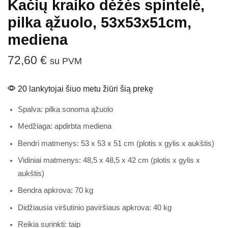
Kačių kraiko dėžės spintelė,
pilka ąžuolo, 53x53x51cm,
mediena
72,60
€
su PVM
20 lankytojai šiuo metu žiūri šią prekę
Spalva: pilka sonoma ąžuolo
Medžiaga: apdirbta mediena
Bendri matmenys: 53 x 53 x 51 cm (plotis x gylis x aukštis)
Vidiniai matmenys: 48,5 x 48,5 x 42 cm (plotis x gylis x
aukštis)
Bendra apkrova: 70 kg
Didžiausia viršutinio paviršiaus apkrova: 40 kg
Reikia surinkti: taip