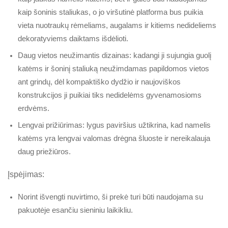
kaip šoninis staliukas, o jo viršutinė platforma bus puikia
vieta nuotraukų rėmeliams, augalams ir kitiems nedideliems
dekoratyviems daiktams išdėlioti.
Daug vietos neužimantis dizainas: kadangi ji sujungia guolį
katėms ir šoninį staliuką neužimdamas papildomos vietos
ant grindų, dėl kompaktiško dydžio ir naujoviškos
konstrukcijos ji puikiai tiks nedidelėms gyvenamosioms
erdvėms.
Lengvai prižiūrimas: lygus paviršius užtikrina, kad namelis
katėms yra lengvai valomas drėgna šluoste ir nereikalauja
daug priežiūros.
Įspėjimas:
Norint išvengti nuvirtimo, ši prekė turi būti naudojama su
pakuotėje esančiu sieniniu laikikliu.