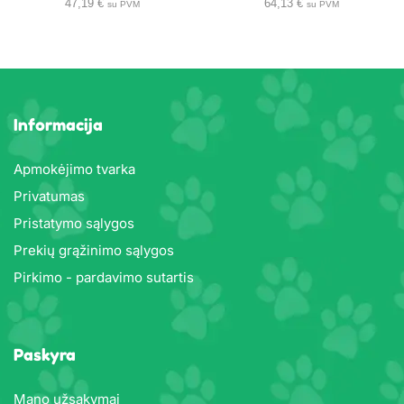
47,19
€
64,13
€
su PVM
su PVM
Informacija
Apmokėjimo tvarka
Privatumas
Pristatymo sąlygos
Prekių grąžinimo sąlygos
Pirkimo - pardavimo sutartis
Paskyra
Mano užsakymai