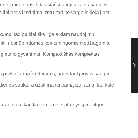
erinės medienos, šitas stačiakampis katės namelis
inijomis ir minimalizmu, tad be vargo įsilieja į bet
mo, tad puikiai tiks ilgalaikiam naudojimui.
 žaisti, nesirūpindamos kenksmingomis medžiagomis.
 augintinio gyvenimui. Kompaktiškas komplektas
 poilsiui arba žaidimams, padedant jaustis saugiai.
ienos struktūra užtikrina reikiamą izoliaciją, tad katė
arantuoja, kad katės namelis atrodys gerai ilgus