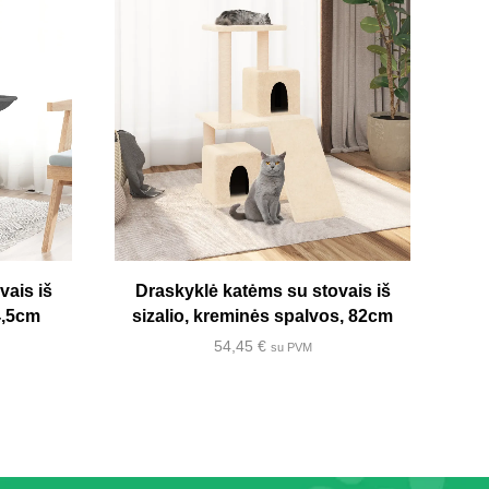
D
vais iš
Draskyklė katėms su stovais iš
94,5cm
sizalio, kreminės spalvos, 82cm
54,45
€
su PVM