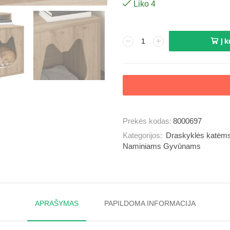
Liko 4
Į 
Prekės kodas:
8000697
Kategorijos:
Draskyklės katėm
Naminiams Gyvūnams
APRAŠYMAS
PAPILDOMA INFORMACIJA