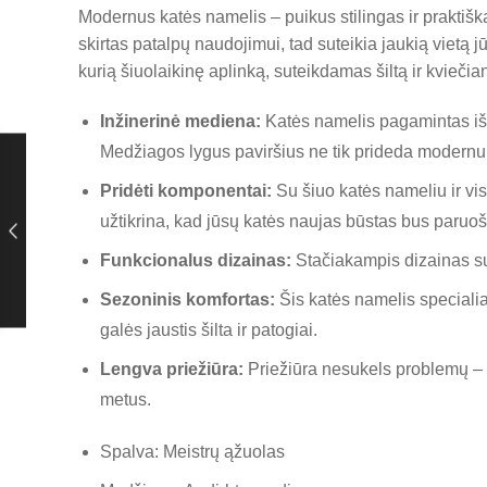
Modernus katės namelis – puikus stilingas ir praktiš
skirtas patalpų naudojimui, tad suteikia jaukią vietą 
kurią šiuolaikinę aplinką, suteikdamas šiltą ir kvieči
Inžinerinė mediena:
Katės namelis pagamintas iš 
Medžiagos lygus paviršius ne tik prideda modernum
Pridėti komponentai:
Su šiuo katės nameliu ir vi
užtikrina, kad jūsų katės naujas būstas bus paruoš
Funkcionalus dizainas:
Stačiakampis dizainas su
Sezoninis komfortas:
Šis katės namelis specialiai
galės jaustis šilta ir patogiai.
Lengva priežiūra:
Priežiūra nesukels problemų – t
metus.
Spalva: Meistrų ąžuolas