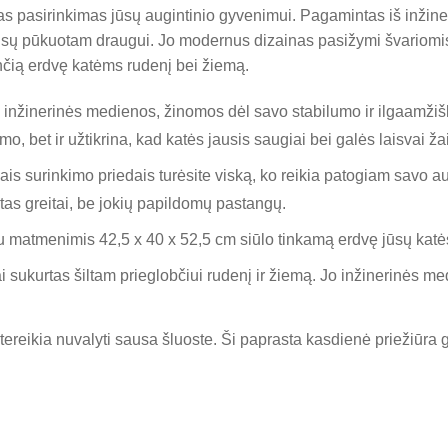
kas pasirinkimas jūsų augintinio gyvenimui. Pagamintas iš inžin
jūsų pūkuotam draugui. Jo modernus dizainas pasižymi švariomis l
ančią erdvę katėms rudenį bei žiemą.
inžinerinės medienos, žinomos dėl savo stabilumo ir ilgaamžišku
o, bet ir užtikrina, kad katės jausis saugiai bei galės laisvai
sais surinkimo priedais turėsite viską, ko reikia patogiam savo
tas greitai, be jokių papildomų pastangų.
 matmenimis 42,5 x 40 x 52,5 cm siūlo tinkamą erdvę jūsų katės
 sukurtas šiltam prieglobčiui rudenį ir žiemą. Jo inžinerinės med
ereikia nuvalyti sausa šluoste. Ši paprasta kasdienė priežiūra g