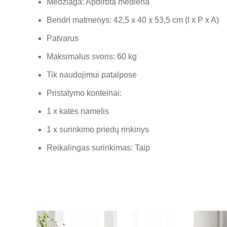
Medžiaga: Apdirbta mediena
Bendri matmenys: 42,5 x 40 x 53,5 cm (I x P x A)
Patvarus
Maksimalus svoris: 60 kg
Tik naudojimui patalpose
Pristatymo konteinai:
1 x katės namelis
1 x surinkimo priedų rinkinys
Reikalingas surinkimas: Taip