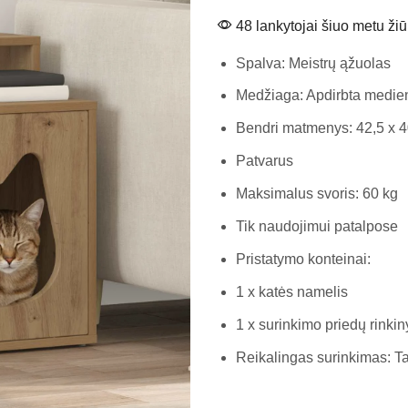
48 lankytojai šiuo metu žiū
Spalva: Meistrų ąžuolas
Medžiaga: Apdirbta medie
Bendri matmenys: 42,5 x 40
Patvarus
Maksimalus svoris: 60 kg
Tik naudojimui patalpose
Pristatymo konteinai:
1 x katės namelis
1 x surinkimo priedų rinkin
Reikalingas surinkimas: T