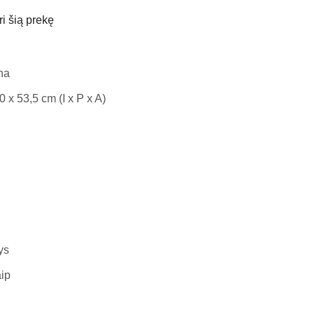
ri šią prekę
na
 x 53,5 cm (I x P x A)
ys
aip