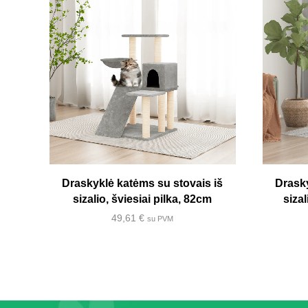
Draskyklė katėms su stovais iš
Drasky
sizalio, šviesiai pilka, 82cm
sizal
49,61
€
su PVM