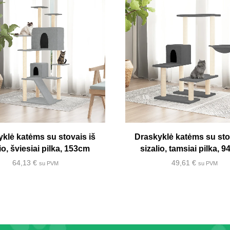
klė katėms su stovais iš
Draskyklė katėms su sto
io, šviesiai pilka, 153cm
sizalio, tamsiai pilka, 
64,13
€
49,61
€
su PVM
su PVM