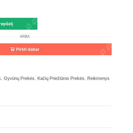
krepšelį
ARBA
Pirkti dabar
s
,
Gyvūnų Prekės
,
Kačių Priežiūros Prekės
,
Reikmenys