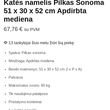
Katės namelis Pilkas Sonoma
51 x 30 x 52 cm Apdirbta
mediena
67,76
€
su PVM
13 lankytojai šiuo metu žiūri šią prekę
Spalva: Pilkas sonoma
Medžiaga: Apdirbta mediena
Bendri matmenys: 51 x 30 x 52 cm (I x P x A)
Patvarus
Maksimalus svoris: 60 kg
Tik naudojimui patalpose
Pristatymo konteinai: