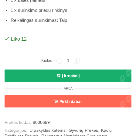
1 x katės namelis
1 x surinkimo priedų rinkinys
Reikalingas surinkimas: Taip
Liko 12
Į krepšelį
ARBA
Pirkti dabar
Prekės kodas:
8000659
Kategorijos:
Draskyklės katėms
,
Gyvūnų Prekės
,
Kačių