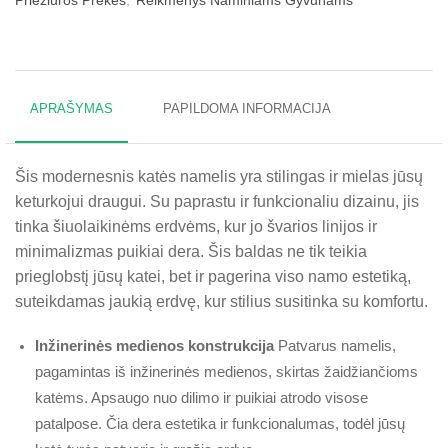
Priežiūros Prekės
,
Reikmenys Naminiams Gyvūnams
APRAŠYMAS
PAPILDOMA INFORMACIJA
Šis modernesnis katės namelis yra stilingas ir mielas jūsų
keturkojui draugui. Su paprastu ir funkcionaliu dizainu, jis
tinka šiuolaikinėms erdvėms, kur jo švarios linijos ir
minimalizmas puikiai dera. Šis baldas ne tik teikia
prieglobstį jūsų katei, bet ir pagerina viso namo estetiką,
suteikdamas jaukią erdvę, kur stilius susitinka su komfortu.
Inžinerinės medienos konstrukcija
Patvarus namelis,
pagamintas iš inžinerinės medienos, skirtas žaidžiančioms
katėms. Apsaugo nuo dilimo ir puikiai atrodo visose
patalpose. Čia dera estetika ir funkcionalumas, todėl jūsų