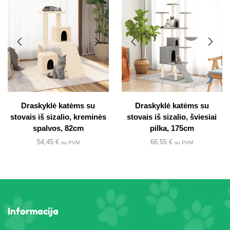
Draskyklė katėms su
Draskyklė katėms su
stovais iš sizalio, kreminės
stovais iš sizalio, šviesiai
spalvos, 82cm
pilka, 175cm
54,45
€
66,55
€
su PVM
su PVM
Informacija