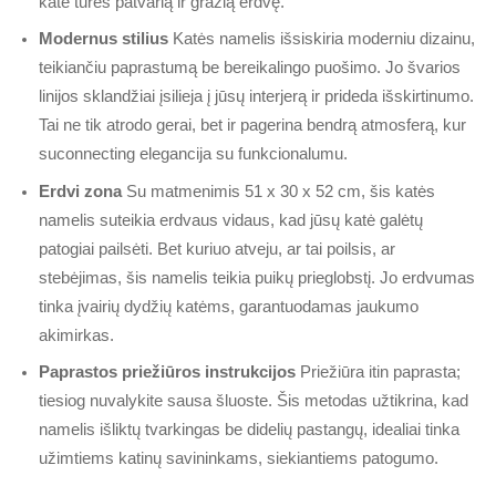
katė turės patvarią ir gražią erdvę.
Modernus stilius
Katės namelis išsiskiria moderniu dizainu,
teikiančiu paprastumą be bereikalingo puošimo. Jo švarios
linijos sklandžiai įsilieja į jūsų interjerą ir prideda išskirtinumo.
Tai ne tik atrodo gerai, bet ir pagerina bendrą atmosferą, kur
suconnecting elegancija su funkcionalumu.
Erdvi zona
Su matmenimis 51 x 30 x 52 cm, šis katės
namelis suteikia erdvaus vidaus, kad jūsų katė galėtų
patogiai pailsėti. Bet kuriuo atveju, ar tai poilsis, ar
stebėjimas, šis namelis teikia puikų prieglobstį. Jo erdvumas
tinka įvairių dydžių katėms, garantuodamas jaukumo
akimirkas.
Paprastos priežiūros instrukcijos
Priežiūra itin paprasta;
tiesiog nuvalykite sausa šluoste. Šis metodas užtikrina, kad
namelis išliktų tvarkingas be didelių pastangų, idealiai tinka
užimtiems katinų savininkams, siekiantiems patogumo.