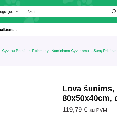
ulkiems
Gyvūnų Prekės
Reikmenys Naminiams Gyvūnams
Šunų Priežiūr
Lova šunims, 
80x50x40cm, d
119,79
€
su PVM