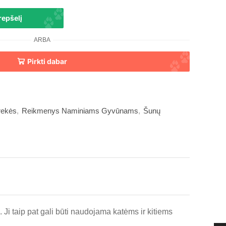
krepšelį
ARBA
Pirkti dabar
rekės
,
Reikmenys Naminiams Gyvūnams
,
Šunų
Ji taip pat gali būti naudojama katėms ir kitiems