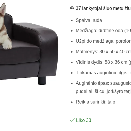
37 lankytojai šiuo metu žiū
Spalva: ruda
Medžiaga: dirbtinė oda (1
Užpildo medžiaga: porolo
Matmenys: 80 x 50 x 40 cm (
Vidinis dydis: 58 x 36 cm (p
Tinkamas augintinio ilgis:
Augintinio tipas: suaugusio
pudeliai, ši cu, jorkšyro ter
Reikia surinkti: taip
Liko 33