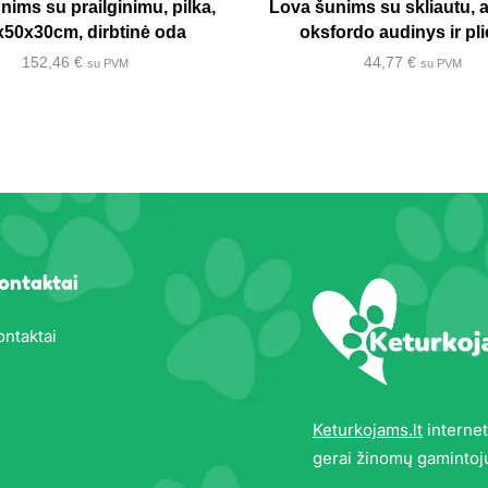
nims su prailginimu, pilka,
Lova šunims su skliautu, a
x50x30cm, dirbtinė oda
oksfordo audinys ir pl
152,46
€
44,77
€
su PVM
su PVM
ontaktai
ontaktai
Keturkojams.lt
internet
gerai žinomų gamintoj