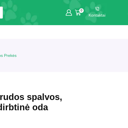
0
Kontaktai
os Prekės
rudos spalvos,
irbtinė oda