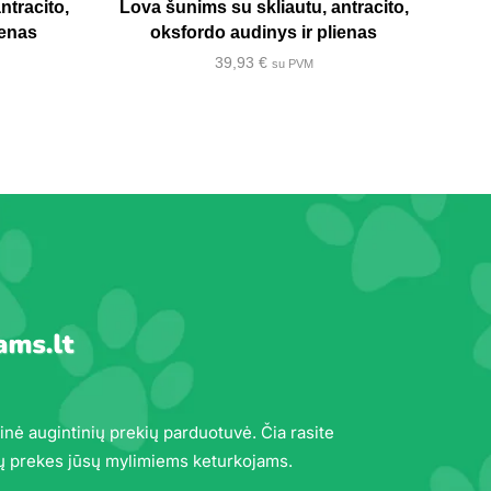
ntracito,
Lova šunims su skliautu, antracito,
ienas
oksfordo audinys ir plienas
39,93
€
su PVM
inė augintinių prekių parduotuvė. Čia rasite
ų prekes jūsų mylimiems keturkojams.