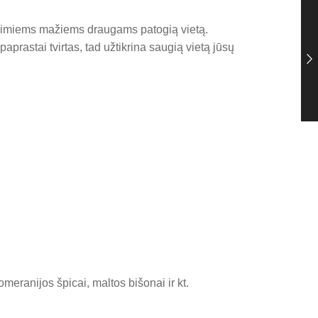
mylimiems mažiems draugams patogią vietą.
aprastai tvirtas, tad užtikrina saugią vietą jūsų
omeranijos špicai, maltos bišonai ir kt.