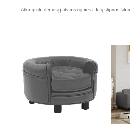
Atkreipkite dėmesį į atviros ugnies ir kitų stiprios šil