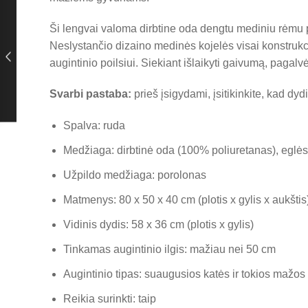
Ši lengvai valoma dirbtine oda dengtu mediniu rėmu p
Neslystančio dizaino medinės kojelės visai konstrukcija
augintinio poilsiui. Siekiant išlaikyti gaivumą, pagalv
Svarbi pastaba:
prieš įsigydami, įsitikinkite, kad dyd
Spalva: ruda
Medžiaga: dirbtinė oda (100% poliuretanas), egl
Užpildo medžiaga: porolonas
Matmenys: 80 x 50 x 40 cm (plotis x gylis x aukštis
Vidinis dydis: 58 x 36 cm (plotis x gylis)
Tinkamas augintinio ilgis: mažiau nei 50 cm
Augintinio tipas: suaugusios katės ir tokios mažos š
Reikia surinkti: taip