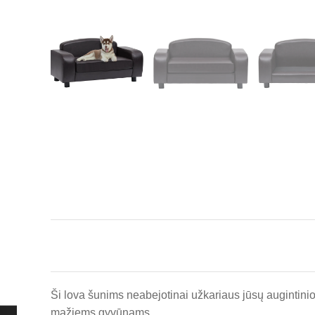
Ši lova šunims neabejotinai užkariaus jūsų augintinio
mažiems gyvūnams.