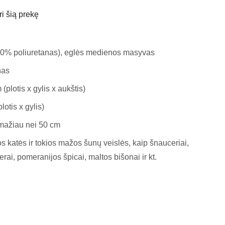
ri šią prekę
00% poliuretanas), eglės medienos masyvas
nas
plotis x gylis x aukštis)
lotis x gylis)
 mažiau nei 50 cm
s katės ir tokios mažos šunų veislės, kaip šnauceriai,
jerai, pomeranijos špicai, maltos bišonai ir kt.