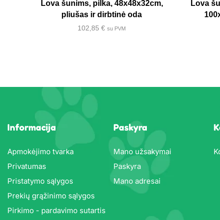
Lova šunims, pilka, 48x48x32cm,
Lova šu
pliušas ir dirbtinė oda
100
102,85
€
su PVM
Informacija
Paskyra
K
Apmokėjimo tvarka
Mano užsakymai
K
Privatumas
Paskyra
Pristatymo sąlygos
Mano adresai
Prekių grąžinimo sąlygos
Pirkimo - pardavimo sutartis