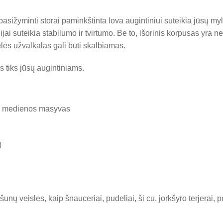
asižyminti storai paminkštinta lova augintiniui suteikia jūsų 
i suteikia stabilumo ir tvirtumo. Be to, išorinis korpusas yra nep
ėlės užvalkalas gali būti skalbiamas.
is tiks jūsų augintiniams.
ės medienos masyvas
)
unų veislės, kaip šnauceriai, pudeliai, ši cu, jorkšyro terjerai, p