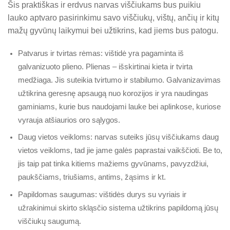
Šis praktiškas ir erdvus narvas viščiukams bus puikiu
lauko aptvaro pasirinkimu savo viščiukų, vištų, ančių ir kitų
mažų gyvūnų laikymui bei užtikrins, kad jiems bus patogu.
Patvarus ir tvirtas rėmas: vištidė yra pagaminta iš
galvanizuoto plieno. Plienas – išskirtinai kieta ir tvirta
medžiaga. Jis suteikia tvirtumo ir stabilumo. Galvanizavimas
užtikrina geresnę apsaugą nuo korozijos ir yra naudingas
gaminiams, kurie bus naudojami lauke bei aplinkose, kuriose
vyrauja atšiaurios oro sąlygos.
Daug vietos veikloms: narvas suteiks jūsų viščiukams daug
vietos veikloms, tad jie jame galės paprastai vaikščioti. Be to,
jis taip pat tinka kitiems mažiems gyvūnams, pavyzdžiui,
paukščiams, triušiams, antims, žąsims ir kt.
Papildomas saugumas: vištidės durys su vyriais ir
užrakinimui skirto skląsčio sistema užtikrins papildomą jūsų
viščiukų saugumą.