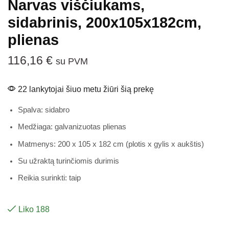
Narvas viščiukams,
sidabrinis, 200x105x182cm,
plienas
116,16
€
su PVM
22 lankytojai šiuo metu žiūri šią prekę
Spalva: sidabro
Medžiaga: galvanizuotas plienas
Matmenys: 200 x 105 x 182 cm (plotis x gylis x aukštis)
Su užraktą turinčiomis durimis
Reikia surinkti: taip
Liko 188