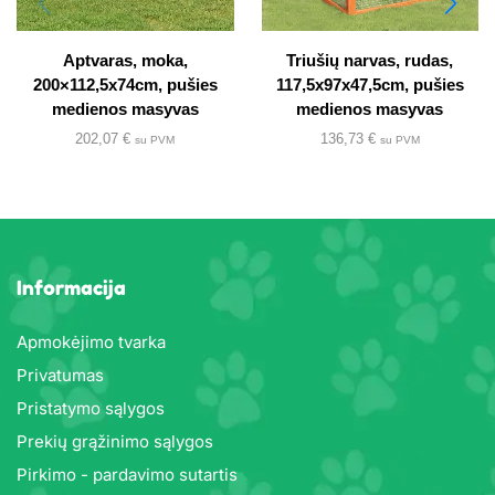
Aptvaras, moka,
Triušių narvas, rudas,
200×112,5x74cm, pušies
117,5x97x47,5cm, pušies
medienos masyvas
medienos masyvas
202,07
€
136,73
€
su PVM
su PVM
Informacija
Apmokėjimo tvarka
Privatumas
Pristatymo sąlygos
Prekių grąžinimo sąlygos
Pirkimo - pardavimo sutartis