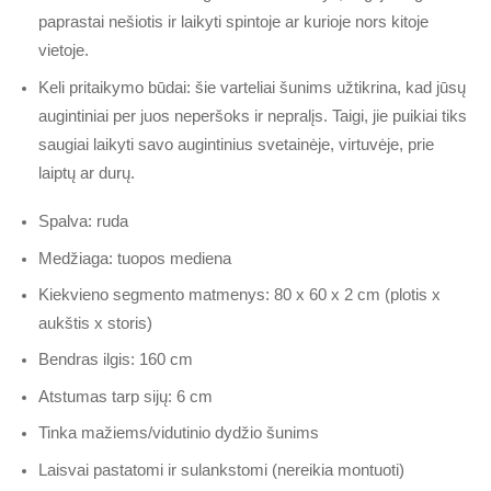
paprastai nešiotis ir laikyti spintoje ar kurioje nors kitoje
vietoje.
Keli pritaikymo būdai: šie varteliai šunims užtikrina, kad jūsų
augintiniai per juos neperšoks ir nepralįs. Taigi, jie puikiai tiks
saugiai laikyti savo augintinius svetainėje, virtuvėje, prie
laiptų ar durų.
Spalva: ruda
Medžiaga: tuopos mediena
Kiekvieno segmento matmenys: 80 x 60 x 2 cm (plotis x
aukštis x storis)
Bendras ilgis: 160 cm
Atstumas tarp sijų: 6 cm
Tinka mažiems/vidutinio dydžio šunims
Laisvai pastatomi ir sulankstomi (nereikia montuoti)