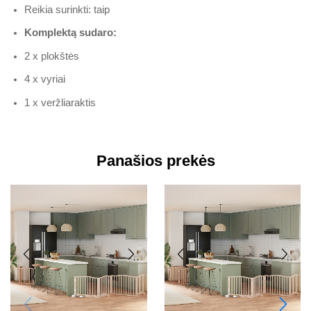
Reikia surinkti: taip
Komplektą sudaro:
2 x plokštės
4 x vyriai
1 x veržliaraktis
Panašios prekės