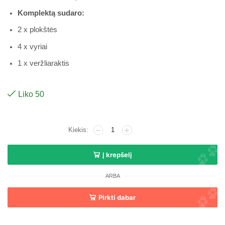
Komplektą sudaro:
2 x plokštės
4 x vyriai
1 x veržliaraktis
Liko 50
Į krepšelį
ARBA
Pirkti dabar