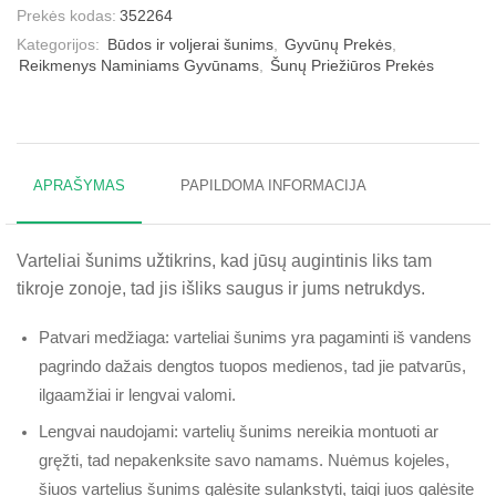
Prekės kodas:
352264
Kategorijos:
Būdos ir voljerai šunims
,
Gyvūnų Prekės
,
Reikmenys Naminiams Gyvūnams
,
Šunų Priežiūros Prekės
APRAŠYMAS
PAPILDOMA INFORMACIJA
Varteliai šunims užtikrins, kad jūsų augintinis liks tam
tikroje zonoje, tad jis išliks saugus ir jums netrukdys.
Patvari medžiaga: varteliai šunims yra pagaminti iš vandens
pagrindo dažais dengtos tuopos medienos, tad jie patvarūs,
ilgaamžiai ir lengvai valomi.
Lengvai naudojami: vartelių šunims nereikia montuoti ar
gręžti, tad nepakenksite savo namams. Nuėmus kojeles,
šiuos vartelius šunims galėsite sulankstyti, taigi juos galėsite