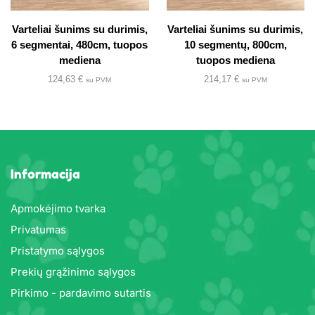
Varteliai šunims su durimis,
Varteliai šunims su durimis,
6 segmentai, 480cm, tuopos
10 segmentų, 800cm,
mediena
tuopos mediena
124,63
€
214,17
€
su PVM
su PVM
Informacija
Apmokėjimo tvarka
Privatumas
Pristatymo sąlygos
Prekių grąžinimo sąlygos
Pirkimo - pardavimo sutartis