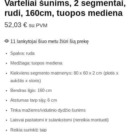
Varteliai šunims, 2 segmentai,
rudi, 160cm, tuopos mediena
52,03
€
su PVM
11 lankytojai šiuo metu žiūri šią prekę
Spalva: ruda
Medžiaga: tuopos mediena
Kiekvieno segmento matmenys: 80 x 60 x 2 cm (plotis x
aukštis x storis)
Bendras ilgis: 160 cm
Atstumas tarp sijų: 6 cm
Tinka mažiems/vidutinio dydžio šunims
Laisvai pastatomi ir sulankstomi (nereikia montuoti)
Reikia surinkti: taip