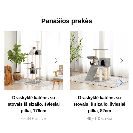
Panašios prekės
Draskyklė katėms su
Draskyklė katėms su
stovais iš sizalio, šviesiai
stovais iš sizalio, šviesiai
pilka, 176cm
pilka, 82cm
65,34
€
49,61
€
su PVM
su PVM