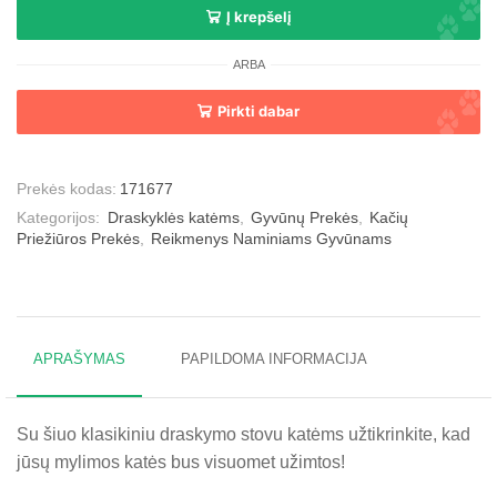
Į krepšelį
ARBA
Pirkti dabar
Prekės kodas:
171677
Kategorijos:
Draskyklės katėms
,
Gyvūnų Prekės
,
Kačių
Priežiūros Prekės
,
Reikmenys Naminiams Gyvūnams
APRAŠYMAS
PAPILDOMA INFORMACIJA
Su šiuo klasikiniu draskymo stovu katėms užtikrinkite, kad
jūsų mylimos katės bus visuomet užimtos!