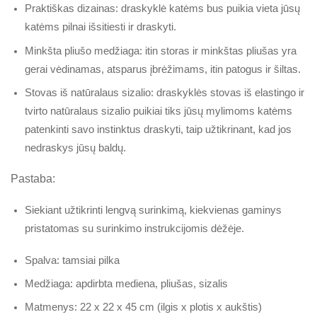
Praktiškas dizainas: draskyklė katėms bus puikia vieta jūsų
katėms pilnai išsitiesti ir draskyti.
Minkšta pliušo medžiaga: itin storas ir minkštas pliušas yra
gerai vėdinamas, atsparus įbrėžimams, itin patogus ir šiltas.
Stovas iš natūralaus sizalio: draskyklės stovas iš elastingo ir
tvirto natūralaus sizalio puikiai tiks jūsų mylimoms katėms
patenkinti savo instinktus draskyti, taip užtikrinant, kad jos
nedraskys jūsų baldų.
Pastaba:
Siekiant užtikrinti lengvą surinkimą, kiekvienas gaminys
pristatomas su surinkimo instrukcijomis dėžėje.
Spalva: tamsiai pilka
Medžiaga: apdirbta mediena, pliušas, sizalis
Matmenys: 22 x 22 x 45 cm (ilgis x plotis x aukštis)