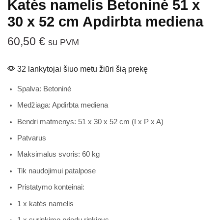
Katės namelis Betoninė 51 x
30 x 52 cm Apdirbta mediena
60,50
€
su PVM
32 lankytojai šiuo metu žiūri šią prekę
Spalva: Betoninė
Medžiaga: Apdirbta mediena
Bendri matmenys: 51 x 30 x 52 cm (I x P x A)
Patvarus
Maksimalus svoris: 60 kg
Tik naudojimui patalpose
Pristatymo konteinai:
1 x katės namelis
1 x surinkimo priedų rinkinys