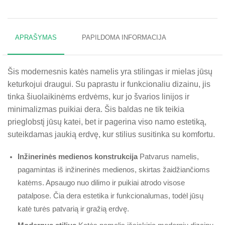
APRAŠYMAS
PAPILDOMA INFORMACIJA
Šis modernesnis katės namelis yra stilingas ir mielas jūsų
keturkojui draugui. Su paprastu ir funkcionaliu dizainu, jis
tinka šiuolaikinėms erdvėms, kur jo švarios linijos ir
minimalizmas puikiai dera. Šis baldas ne tik teikia
prieglobstį jūsų katei, bet ir pagerina viso namo estetiką,
suteikdamas jaukią erdvę, kur stilius susitinka su komfortu.
Inžinerinės medienos konstrukcija
Patvarus namelis,
pagamintas iš inžinerinės medienos, skirtas žaidžiančioms
katėms. Apsaugo nuo dilimo ir puikiai atrodo visose
patalpose. Čia dera estetika ir funkcionalumas, todėl jūsų
katė turės patvarią ir gražią erdvę.