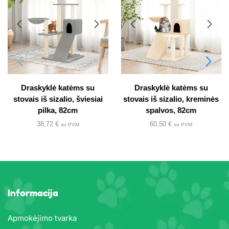
Draskyklė katėms su
Draskyklė katėms su
stovais iš sizalio, šviesiai
stovais iš sizalio, kreminės
pilka, 82cm
spalvos, 82cm
38,72
€
60,50
€
su PVM
su PVM
Informacija
Apmokėjimo tvarka