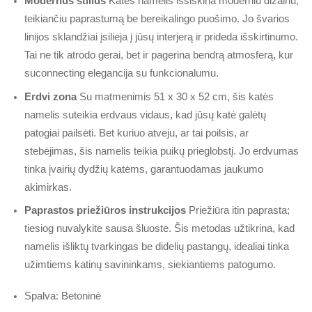
Modernus stilius
Katės namelis išsiskiria moderniu dizainu,
teikiančiu paprastumą be bereikalingo puošimo. Jo švarios
linijos sklandžiai įsilieja į jūsų interjerą ir prideda išskirtinumo.
Tai ne tik atrodo gerai, bet ir pagerina bendrą atmosferą, kur
suconnecting elegancija su funkcionalumu.
Erdvi zona
Su matmenimis 51 x 30 x 52 cm, šis katės
namelis suteikia erdvaus vidaus, kad jūsų katė galėtų
patogiai pailsėti. Bet kuriuo atveju, ar tai poilsis, ar
stebėjimas, šis namelis teikia puikų prieglobstį. Jo erdvumas
tinka įvairių dydžių katėms, garantuodamas jaukumo
akimirkas.
Paprastos priežiūros instrukcijos
Priežiūra itin paprasta;
tiesiog nuvalykite sausa šluoste. Šis metodas užtikrina, kad
namelis išliktų tvarkingas be didelių pastangų, idealiai tinka
užimtiems katinų savininkams, siekiantiems patogumo.
Spalva: Betoninė